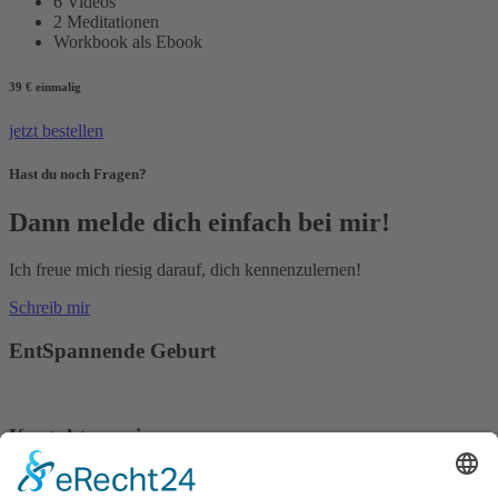
6 Videos
2 Meditationen
Workbook als Ebook
39 €
einmalig
jetzt bestellen
Hast du noch Fragen?
Dann melde dich einfach bei mir!
Ich freue mich riesig darauf, dich kennenzulernen!
Schreib mir
EntSpannende Geburt
Kontakt zu mir
info@entspannende-geburt.de